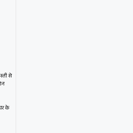
्ती से
मोन
घर के