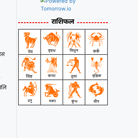
राशिफल
 इस
ा
ंजलि