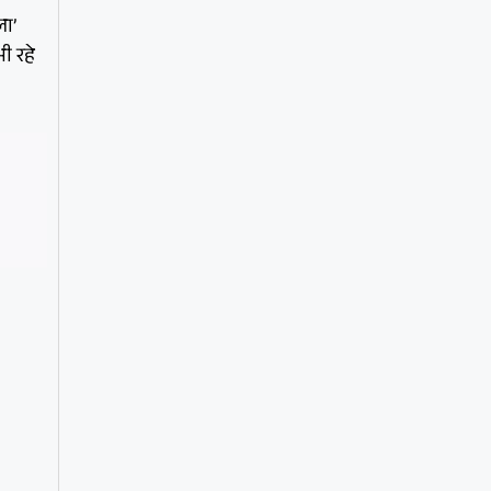
ला’
ी रहे