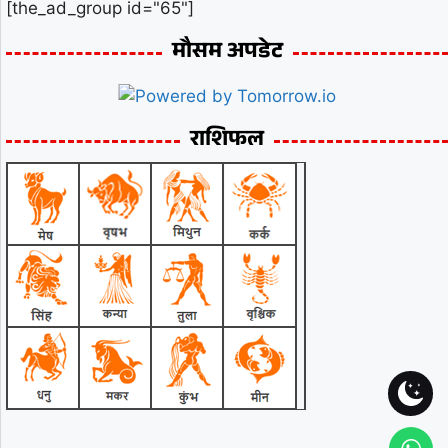
[the_ad_group id="65"]
मौसम अपडेट
राशिफल