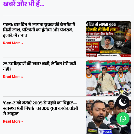
मांगने का आरोप, मारपीट और कथित अपहरण की
कोशिश; CCTV में कैद होने का दावा
August 5, 2026 , 14:50
Read More »
बिहार में सवर्ण आयोग का बड़ा फैसला: हर जिले में
होंगे नोडल अधिकारी, चुनाव से पहले बढ़ी सियासी
चर्चा
August 5, 2026 , 14:48
Read More »
मोतिहारी पुलिस की बड़ी कार्रवाई: 54 किलो गांजा
के साथ तीन तस्कर गिरफ्तार, फिल्मी अंदाज में
पीछा कर दबोची कार
August 5, 2026 , 14:45
Read More »
‘नशा छोड़ो, जीवन जोड़ो’ अभियान: गांव में नशा
बेचने पर ₹25 हजार और सेवन पर ₹5,100 जुर्माना