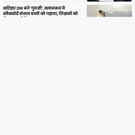
तय
August 5, 2026 , 14:42
Read More »
निर्वाचन आयोग की बड़ी कार्रवाई: उत्तराखंड में 17
गैर-मान्यता प्राप्त राजनीतिक दलों का पंजीकरण
रद्द
August 5, 2026 , 14:40
Read More »
बांकीपुर हार पर भाजपा एक्शन मोड में, सम्राट
चौधरी की मौजूदगी में समीक्षा बैठक; हार के
कारणों पर मंथन
August 5, 2026 , 14:36
Read More »
दिल्ली में नीतीश कुमार की लगातार दूसरी अहम
मुलाकात, लोकसभा अध्यक्ष ओम बिरला से की
शिष्टाचार भेंट
August 5, 2026 , 14:34